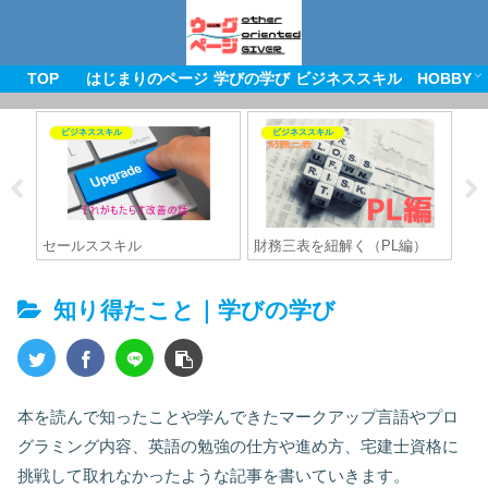
TOP
はじまりのページ
学びの学び
ビジネススキル
HOBBY
ビジネススキル
ビジネススキル
）
セールススキル
財務三表を紐解く（PL編）
記
知り得たこと｜学びの学び
本を読んで知ったことや学んできたマークアップ言語やプロ
グラミング内容、英語の勉強の仕方や進め方、宅建士資格に
挑戦して取れなかったような記事を書いていきます。